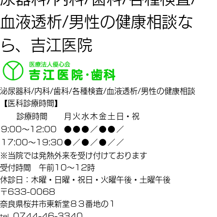
血液透析/男性の健康相談な
ら、吉江医院
泌尿器科/内科/歯科/各種検査/血液透析/男性の健康相談
【医科診療時間】
診療時間
月
火
水
木
金
土
日・祝
9:00～12:00
●
●
●
／
●
●
／
17:00～19:30
●
／
●
／
●
／
／
※当院では発熱外来を受け付けております
受付時間 午前10～12時
休診日：木曜・日曜・祝日・火曜午後・土曜午後
〒633-0068
奈良県桜井市東新堂８３番地の１
0744-46-3340
tel.