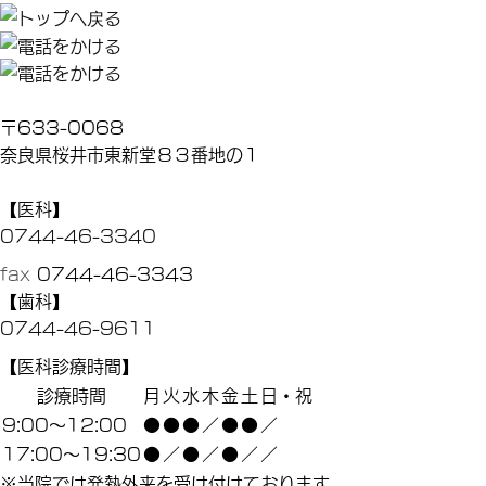
〒633-0068
奈良県桜井市東新堂８３番地の１
【医科】
0744-46-3340
fax
0744-46-3343
【歯科】
0744-46-9611
【医科診療時間】
診療時間
月
火
水
木
金
土
日・祝
9:00～12:00
●
●
●
／
●
●
／
17:00～19:30
●
／
●
／
●
／
／
※当院では発熱外来を受け付けております