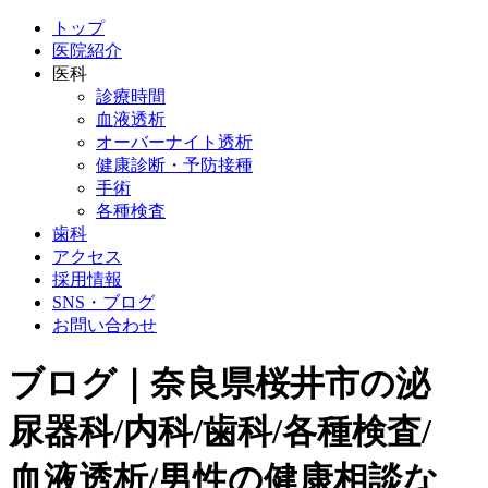
トップ
医院紹介
医科
診療時間
血液透析
オーバーナイト透析
健康診断・予防接種
手術
各種検査
歯科
アクセス
採用情報
SNS・ブログ
お問い合わせ
ブログ｜奈良県桜井市の泌
尿器科/内科/歯科/各種検査/
血液透析/男性の健康相談な