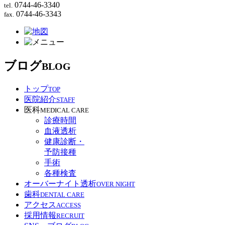
0744-46-3340
tel.
0744-46-3343
fax.
ブログ
BLOG
トップ
TOP
医院紹介
STAFF
医科
MEDICAL CARE
診療時間
血液透析
健康診断・
予防接種
手術
各種検査
オーバーナイト透析
OVER NIGHT
歯科
DENTAL CARE
アクセス
ACCESS
採用情報
RECRUIT