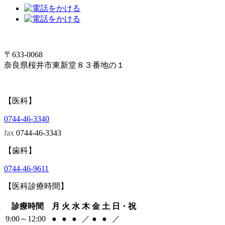
〒633-0068
奈良県桜井市東新堂８３番地の１
【医科】
0744-46-3340
fax
0744-46-3343
【歯科】
0744-46-9611
【医科診療時間】
診療時間
月
火
水
木
金
土
日・祝
9:00～12:00
●
●
●
／
●
●
／