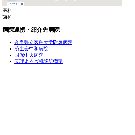
医科
歯科
病院連携・紹介先病院
奈良県立医科大学附属病院
済生会中和病院
国保中央病院
天理よろづ相談所病院
※上記以外でも患者様の希望施設への紹介が可能です
トップ
医院紹介
医科 >
診療時間
|
血液透析
|
健康診断・予防接種
|
手術
|
各種検査
歯科
アクセス
採用情報
SNS・ブログ
お問い合わせ