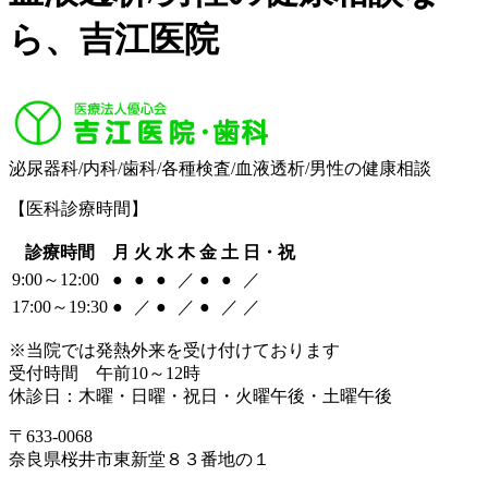
ら、吉江医院
泌尿器科/内科/歯科/各種検査/血液透析/男性の健康相談
【医科診療時間】
診療時間
月
火
水
木
金
土
日・祝
9:00～12:00
●
●
●
／
●
●
／
17:00～19:30
●
／
●
／
●
／
／
※当院では発熱外来を受け付けております
受付時間 午前10～12時
休診日：木曜・日曜・祝日・火曜午後・土曜午後
〒633-0068
奈良県桜井市東新堂８３番地の１