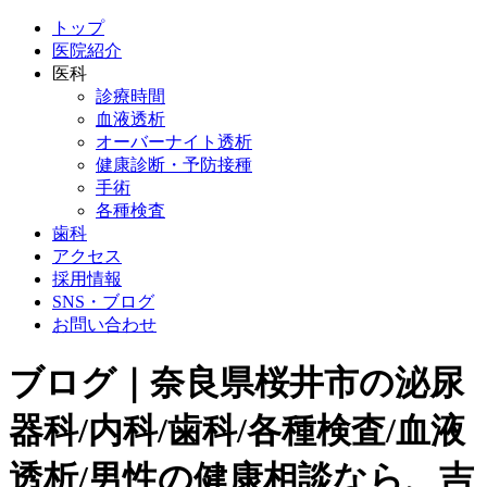
トップ
医院紹介
医科
診療時間
血液透析
オーバーナイト透析
健康診断・予防接種
手術
各種検査
歯科
アクセス
採用情報
SNS・ブログ
お問い合わせ
ブログ｜奈良県桜井市の泌尿
器科/内科/歯科/各種検査/血液
透析/男性の健康相談なら、吉