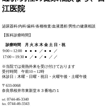
江医院
泌尿器科/内科/歯科/各種検査/血液透析/男性の健康相談
【医科診療時間】
診療時間
月
火
水
木
金
土
日・祝
9:00～12:00
●
●
●
／
●
●
／
17:00～19:30
●
／
●
／
●
／
／
※当院では発熱外来を受け付けております
受付時間 午前10～12時
休診日：木曜・日曜・祝日・火曜午後・土曜午後
〒633-0068
奈良県桜井市東新堂８３番地の１
0744-46-3340
tel.
0744-46-3343
fax.