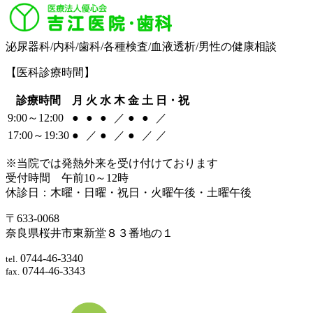
泌尿器科/内科/歯科/各種検査/血液透析/男性の健康相談
【医科診療時間】
診療時間
月
火
水
木
金
土
日・祝
9:00～12:00
●
●
●
／
●
●
／
17:00～19:30
●
／
●
／
●
／
／
※当院では発熱外来を受け付けております
受付時間 午前10～12時
休診日：木曜・日曜・祝日・火曜午後・土曜午後
〒633-0068
奈良県桜井市東新堂８３番地の１
0744-46-3340
tel.
0744-46-3343
fax.