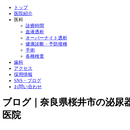
トップ
医院紹介
医科
診療時間
血液透析
オーバーナイト透析
健康診断・予防接種
手術
各種検査
歯科
アクセス
採用情報
SNS・ブログ
お問い合わせ
ブログ｜奈良県桜井市の泌尿器
医院